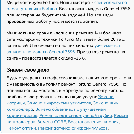
Мы ремонтируем Fortuna. Наши мастера -
специалисты по
ремонту техники Fortuna
. Восстановить модель General 75S6
для мастеров не будет новой задачей. На все виды
проведенных работ у нас имеется гарантия.
Минимальные сроки выполнения ремонта. Мы большая
сеть мастерских техники Fortuna. Мы имеем более 20 тыс.
запчастей. И возможно на наших складах
уже имеется
запчасть на модель General 75S6
. При заказе ремонта на
сайте - предоставляется скидка -25%.
Знаем свое дело
Будьте уверены в профессионализме наших мастеров - они
с уверенностью выполнят ремонт Fortuna General 75S6. По
данным наших мастеров в Барнауле по ремонту Fortuna,
наиболее востребованы следующие услуги:
Замена
матрицы
,
Замена микросхемы усилителя
,
Замена шим
контроллера
,
Замена объективов с улучшением
характеристик
,
Ремонт электронно-лучевой трубки
,
Ремонт
контроллеров
,
Замена CORE
,
Восстановление питания
,
Ремонт оптики
,
Ремонт датчика синхроимпульсов
.