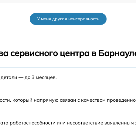
l
от 60 мин
У меня другая неисправность
от 60 мин
от 60 мин
ва сервисного центра в Барнаул
от 60 мин
 детали — до 3 месяцев.
от 60 мин
от 60 мин
ости, который напрямую связан с качеством проведенн
от 60 мин
ата работоспособности или несоответствие заявленным
от 60 мин