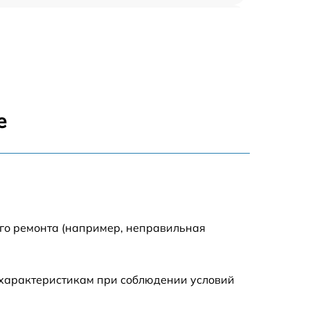
450 р
750 р
1500 р
е
700 р
850 р
650 р
ого ремонта (например, неправильная
590 р
 характеристикам при соблюдении условий
600 р