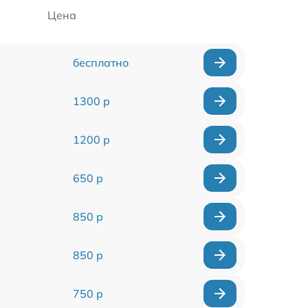
Цена
бесплатно
1300 р
1200 р
650 р
850 р
850 р
750 р