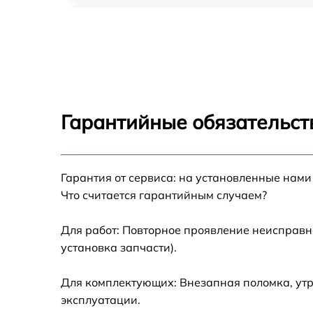
Прошивка (Обновление ПО) Fortuna Genera
50S6
Замена дисплея (экрана) Fortuna General
50S6
Замена корпуса Fortuna General 50S6
Гарантийные обязательст
Замена аккумулятора Fortuna General 50S6
Гарантия от сервиса: на установленные нами
Замена процессора Fortuna General 50S6
Что считается гарантийным случаем?
Замена USB порта Fortuna General 50S6
Для работ: Повторное проявление неисправн
установка запчасти).
Замена ключей управления Fortuna General
50S6
Для комплектующих: Внезапная поломка, утр
Замена микросхемы усилителя Fortuna
эксплуатации.
General 50S6