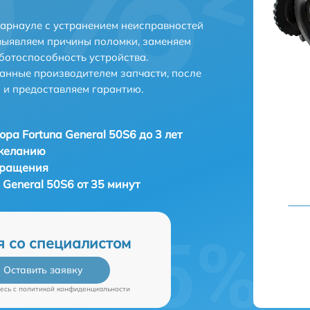
Барнауле с устранением неисправностей
выявляем причины поломки, заменяем
ботоспособность устройства.
анные производителем запчасти, после
 и предоставляем гарантию.
ора Fortuna General 50S6 до 3 лет
 желанию
бращения
 General 50S6 от 35 минут
я со специалистом
Оставить заявку
есь c
политикой конфиденциальности