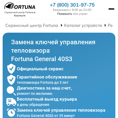
+7 (800) 301-97-75
Ежедневно с 9:00 до 21:00
Сервисный центр Fortuna
в
Позвонить
мне утром
Барнауле
Сервисный центр Fortuna
Каталог устройств
Ремо
Замена ключей управления
тепловизора
Fortuna General 40S3
Официальный сервис
Гарантийное обслуживание
тепловизора Fortuna до 3 лет
Диагностика за наш счет,
ремонт по желанию
Бесплатный выезд курьера
в день обращения
Замена ключей управления тепловизора
Fortuna General 40S3 от 35 минут