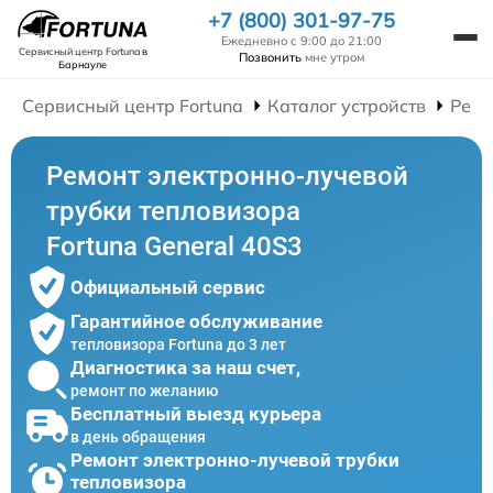
+7 (800) 301-97-75
Ежедневно с 9:00 до 21:00
Сервисный центр Fortuna
в
Позвонить
мне утром
Барнауле
Сервисный центр Fortuna
Каталог устройств
Ремо
Ремонт электронно-лучевой
трубки тепловизора
Fortuna General 40S3
Официальный сервис
Гарантийное обслуживание
тепловизора Fortuna до 3 лет
Диагностика за наш счет,
ремонт по желанию
Бесплатный выезд курьера
в день обращения
Ремонт электронно-лучевой трубки
тепловизора