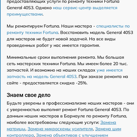
предоставляющих услуги по ремонту техники Fortuna
General 40S3. Однако
наш сервис-центр выделяется
преимуществами
.
Мы ремонтируем Fortuna. Наши мастера -
специалисты по
ремонту техники Fortuna
. Восстановить модель General 40S3
для мастеров не будет новой задачей. На все виды
проведенных работ у нас имеется гарантия.
Минимальные сроки выполнения ремонта. Мы большая
сеть мастерских техники Fortuna. Мы имеем более 20 тыс.
запчастей. И возможно на наших складах
уже имеется
запчасть на модель General 40S3
. При заказе ремонта на
сайте - предоставляется скидка -25%.
Знаем свое дело
Будьте уверены в профессионализме наших мастеров - они
с уверенностью выполнят ремонт Fortuna General 40S3. По
данным наших мастеров в Барнауле по ремонту Fortuna,
наиболее востребованы следующие услуги:
Замена
матрицы
,
Замена микросхемы усилителя
,
Замена шим
контроллера
,
Замена объективов с улучшением