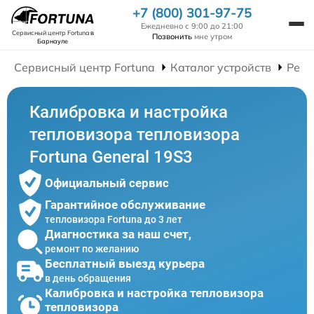
+7 (800) 301-97-75
Ежедневно с 9:00 до 21:00
Сервисный центр Fortuna
в
Позвонить
мне утром
Барнауле
Сервисный центр Fortuna
Каталог устройств
Ремо
Калибровка и настройка
тепловизора тепловизора
Fortuna General 19S3
Официальный сервис
Гарантийное обслуживание
тепловизора Fortuna до 3 лет
Диагностика за наш счет,
ремонт по желанию
Бесплатный выезд курьера
в день обращения
Калибровка и настройка тепловизора
тепловизора