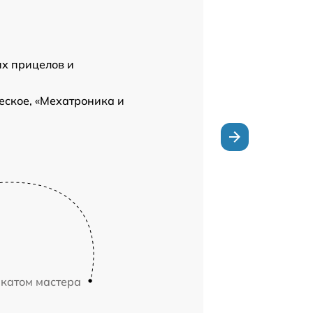
их прицелов и
еское, «Мехатроника и
икатом мастера